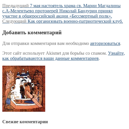
Навигация
Предыдущая
Предыдущий
7 мая настоятель храма св. Марии Магдалины
запись:
с.А-Мелентьево протоиерей Николай Бандурин принял
по
участие в общероссийской акции «Бессмертный полк».
записям
Следующая
Следующий
Как организовать военно-патриотический клуб.
запись:
Добавить комментарий
Для отправки комментария вам необходимо
авторизоваться
.
Этот сайт использует Akismet для борьбы со спамом.
Узнайте,
как обрабатываются ваши данные комментариев
.
Свежие комментарии