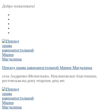
Перейти
Меню
Закрыть
Добро пожаловать!
к
содержимому
Приход храма равноапостольной Марии Магдалины
села Андреево-Мелентьево, Неклиновское благочиние,
ростовская-на-дону епархия, рпц мп