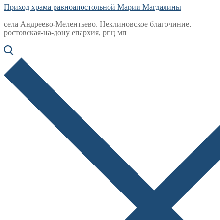
Приход храма равноапостольной Марии Магдалины
села Андреево-Мелентьево, Неклиновское благочиние,
ростовская-на-дону епархия, рпц мп