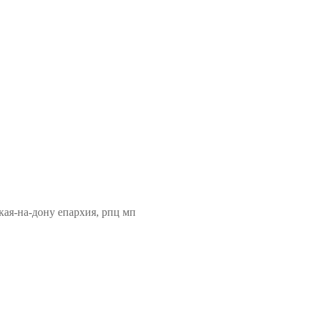
кая-на-дону епархия, рпц мп