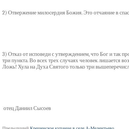
2) Отвержение милосердия Божия. Это отчаяние в спас
3) Отказ от исповеди с утверждением, что Бог и так п
три пункта. Во всех трех случаях человек лишается во
Ложь! Хула на Духа Святого только три вышеперечис
отец Даниил Сысоев
Предыдущая
Предыдущий
Крещенское купание в селе А-Мелентьево.