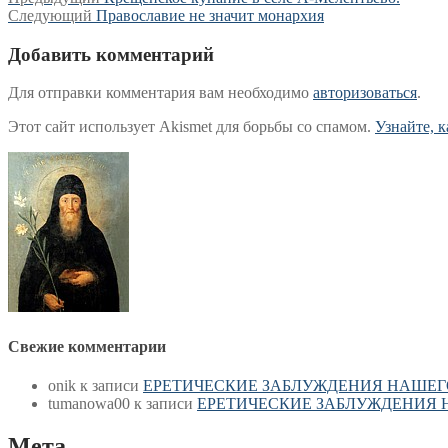
Навигация
Следующая
запись:
Следующий
Православие не значит монархия
по
запись:
записям
Добавить комментарий
Для отправки комментария вам необходимо
авторизоваться
.
Этот сайт использует Akismet для борьбы со спамом.
Узнайте, 
Свежие комментарии
onik
к записи
ЕРЕТИЧЕСКИЕ ЗАБЛУЖДЕНИЯ НАШЕГ
tumanowa00
к записи
ЕРЕТИЧЕСКИЕ ЗАБЛУЖДЕНИЯ 
Мета