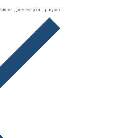
кая-на-дону епархия, рпц мп