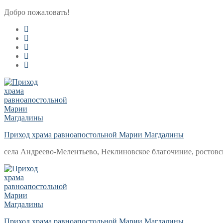
Перейти
Меню
Закрыть
Добро пожаловать!
к
содержимому
Приход храма равноапостольной Марии Магдалины
села Андреево-Мелентьево, Неклиновское благочиние, ростовс
Приход храма равноапостольной Марии Магдалины