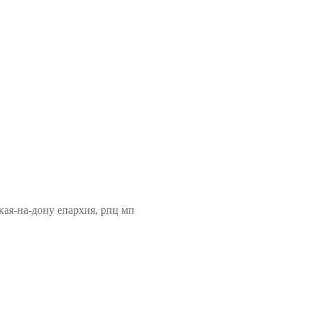
кая-на-дону епархия, рпц мп