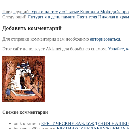
Навигация
Предыдущая
Предыдущий
Уроки на тему «Святые Кирилл и Мефодий- пр
Следующая
запись:
Следующий
Литургия в день памяти Святителя Николая в хра
по
запись:
записям
Добавить комментарий
Для отправки комментария вам необходимо
авторизоваться
.
Этот сайт использует Akismet для борьбы со спамом.
Узнайте, 
Свежие комментарии
onik
к записи
ЕРЕТИЧЕСКИЕ ЗАБЛУЖДЕНИЯ НАШЕГ
tumanowa00
к записи
ЕРЕТИЧЕСКИЕ ЗАБЛУЖДЕНИЯ 