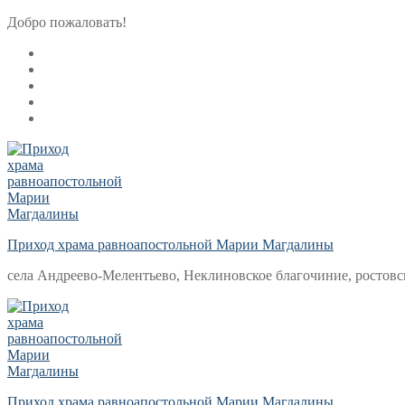
Перейти
Меню
Закрыть
Добро пожаловать!
к
содержимому
Приход храма равноапостольной Марии Магдалины
села Андреево-Мелентьево, Неклиновское благочиние, ростовс
Приход храма равноапостольной Марии Магдалины