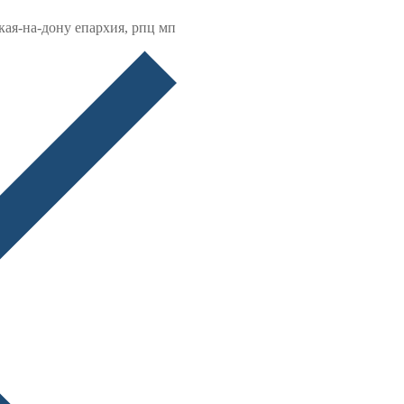
кая-на-дону епархия, рпц мп