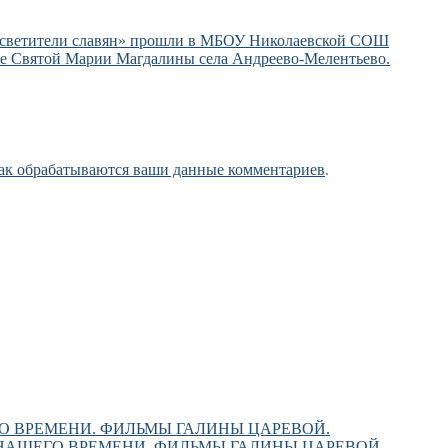
осветители славян» прошли в МБОУ Николаевской СОШ
ме Святой Марии Магдалины села Андреево-Мелентьево.
как обрабатываются ваши данные комментариев
.
О ВРЕМЕНИ. ФИЛЬМЫ ГАЛИНЫ ЦАРЕВОЙ.
НАШЕГО ВРЕМЕНИ. ФИЛЬМЫ ГАЛИНЫ ЦАРЕВОЙ.