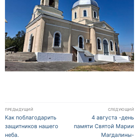
Навигация
ПРЕДЫДУЩИЙ
СЛЕДУЮЩИЙ
по
Предыдущая
Следующая
Как поблагодарить
4 августа -день
запись:
запись:
записям
защитников нашего
памяти Святой Марии
неба.
Магдалины-