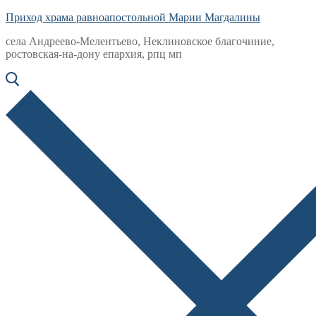
Приход храма равноапостольной Марии Магдалины
села Андреево-Мелентьево, Неклиновское благочиние,
ростовская-на-дону епархия, рпц мп