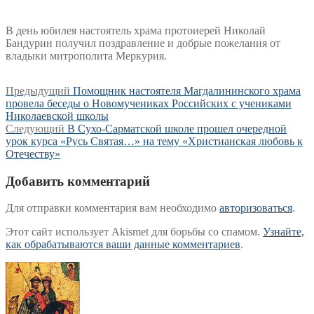
В день юбилея настоятель храма протоиерей Николай
Бандурин получил поздравление и добрые пожелания от
владыки митрополита Меркурия.
Навигация
Предыдущая
Предыдущий
Помощник настоятеля Магдалининского храма
запись:
провела беседы о Новомучениках Российских с учениками
по
Николаевской школы
записям
Следующая
Следующий
В Сухо-Сарматской школе прошел очередной
запись:
урок курса «Русь Святая…» на тему «Христианская любовь к
Отечеству»
Добавить комментарий
Для отправки комментария вам необходимо
авторизоваться
.
Этот сайт использует Akismet для борьбы со спамом.
Узнайте,
как обрабатываются ваши данные комментариев
.