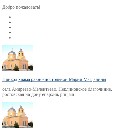
Перейти
Меню
Закрыть
Добро пожаловать!
к
содержимому
Приход храма равноапостольной Марии Магдалины
села Андреево-Мелентьево, Неклиновское благочиние,
ростовская-на-дону епархия, рпц мп