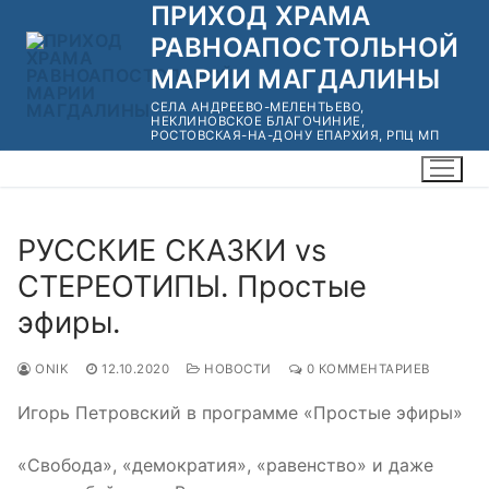
ПРИХОД ХРАМА
Перейти
к
РАВНОАПОСТОЛЬНОЙ
содержимому
МАРИИ МАГДАЛИНЫ
СЕЛА АНДРЕЕВО-МЕЛЕНТЬЕВО,
НЕКЛИНОВСКОЕ БЛАГОЧИНИЕ,
РОСТОВСКАЯ-НА-ДОНУ ЕПАРХИЯ, РПЦ МП
РУССКИЕ СКАЗКИ vs
СТЕРЕОТИПЫ. Простые
эфиры.
ONIK
12.10.2020
НОВОСТИ
0 КОММЕНТАРИЕВ
Игорь Петровский в программе «Простые эфиры»
«Свобода», «демократия», «равенство» и даже