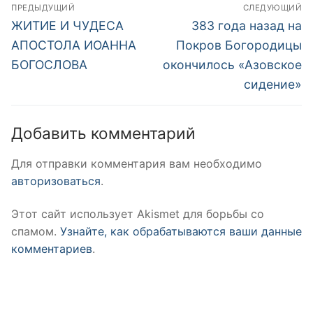
Навигация
ПРЕДЫДУЩИЙ
СЛЕДУЮЩИЙ
по
Предыдущая
Следующая
ЖИТИЕ И ЧУДЕСА
383 года назад на
запись:
запись:
записям
АПОСТОЛА ИОАННА
Покров Богородицы
БОГОСЛОВА
окончилось «Азовское
сидение»
Добавить комментарий
Для отправки комментария вам необходимо
авторизоваться
.
Этот сайт использует Akismet для борьбы со
спамом.
Узнайте, как обрабатываются ваши данные
комментариев
.