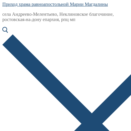
Приход храма равноапостольной Марии Магдалины
села Андреево-Мелентьево, Неклиновское благочиние,
ростовская-на-дону епархия, рпц мп