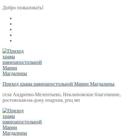
Перейти
Меню
Закрыть
Добро пожаловать!
к
содержимому
Приход храма равноапостольной Марии Магдалины
села Андреево-Мелентьево, Неклиновское благочиние,
ростовская-на-дону епархия, рпц мп