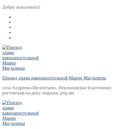
Перейти
Меню
Закрыть
Добро пожаловать!
к
содержимому
Приход храма равноапостольной Марии Магдалины
села Андреево-Мелентьево, Неклиновское благочиние,
ростовская-на-дону епархия, рпц мп