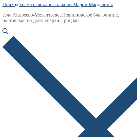
Приход храма равноапостольной Марии Магдалины
села Андреево-Мелентьево, Неклиновское благочиние,
ростовская-на-дону епархия, рпц мп