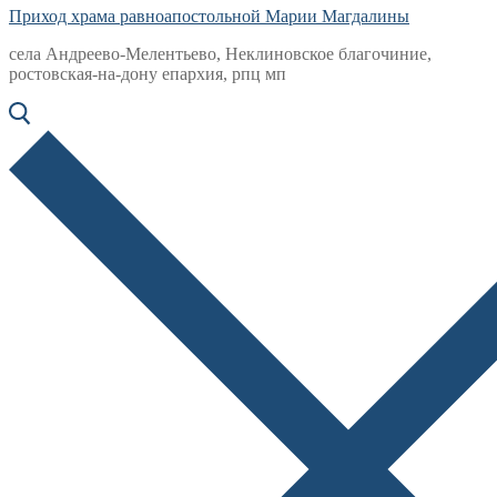
Приход храма равноапостольной Марии Магдалины
села Андреево-Мелентьево, Неклиновское благочиние,
ростовская-на-дону епархия, рпц мп