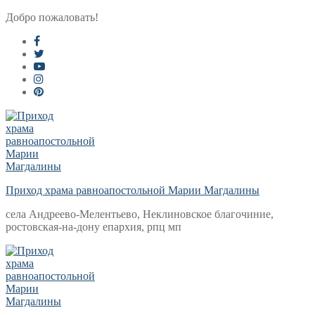
Перейти
Меню
Закрыть
Добро пожаловать!
к
содержимому
Приход храма равноапостольной Марии Магдалины
села Андреево-Мелентьево, Неклиновское благочиние,
ростовская-на-дону епархия, рпц мп